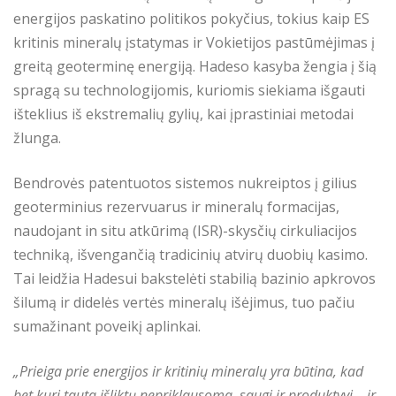
energijos paskatino politikos pokyčius, tokius kaip ES
kritinis mineralų įstatymas ir Vokietijos pastūmėjimas į
greitą geoterminę energiją. Hadeso kasyba žengia į šią
spragą su technologijomis, kuriomis siekiama išgauti
išteklius iš ekstremalių gylių, kai įprastiniai metodai
žlunga.
Bendrovės patentuotos sistemos nukreiptos į gilius
geoterminius rezervuarus ir mineralų formacijas,
naudojant in situ atkūrimą (ISR)-skysčių cirkuliacijos
techniką, išvengančią tradicinių atvirų duobių kasimo.
Tai leidžia Hadesui bakstelėti stabilią bazinio apkrovos
šilumą ir didelės vertės mineralų išėjimus, tuo pačiu
sumažinant poveikį aplinkai.
„Prieiga prie energijos ir kritinių mineralų yra būtina, kad
bet kuri tauta išliktų nepriklausoma, saugi ir produktyvi – ir