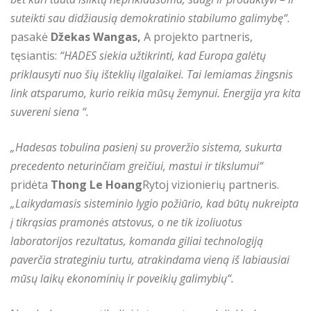
suteikti sau didžiausią demokratinio stabilumo galimybę“.
pasakė
Džekas Wangas,
A projekto partneris,
tęsiantis:
“
HADES siekia užtikrinti, kad Europa galėtų
priklausyti nuo šių išteklių ilgalaikei. Tai lemiamas žingsnis
link atsparumo, kurio reikia mūsų žemynui. Energija yra kita
suvereni siena “.
„Hadesas tobulina pasienį su proveržio sistema, sukurta
precedento neturinčiam greičiui, mastui ir tikslumui“
pridėta
Thong Le Hoang
Rytoj vizionierių partneris.
„Laikydamasis sisteminio lygio požiūrio, kad būtų nukreipta
į tikrąsias pramonės atstovus, o ne tik izoliuotus
laboratorijos rezultatus, komanda giliai technologiją
paverčia strateginiu turtu, atrakindama vieną iš labiausiai
mūsų laikų ekonominių ir poveikių galimybių“.