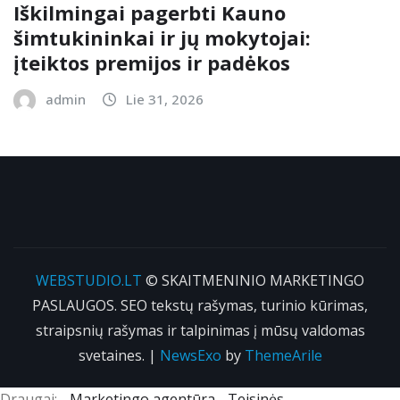
Iškilmingai pagerbti Kauno
šimtukininkai ir jų mokytojai:
įteiktos premijos ir padėkos
admin
Lie 31, 2026
WEBSTUDIO.LT
© SKAITMENINIO MARKETINGO
PASLAUGOS. SEO tekstų rašymas, turinio kūrimas,
straipsnių rašymas ir talpinimas į mūsų valdomas
svetaines.
|
NewsExo
by
ThemeArile
Draugai: -
Marketingo agentūra
-
Teisinės