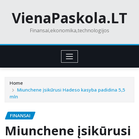
Skip
VienaPaskola.LT
to
content
Finansai,ekonomika,technologijos
Home
Miunchene įsikūrusi Hadeso kasyba padidina 5,5
mln
FINANSAI
Miunchene įsikūrusi