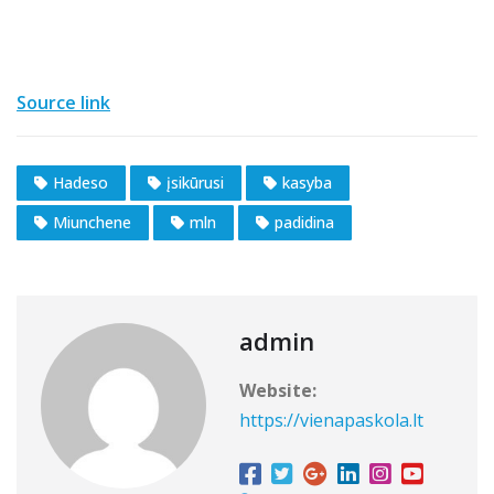
Source link
Hadeso
įsikūrusi
kasyba
Miunchene
mln
padidina
admin
Website:
https://vienapaskola.lt