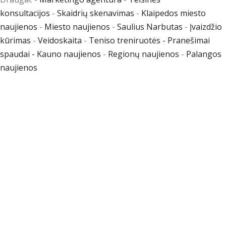
konsultacijos
-
Skaidrių skenavimas
-
Klaipedos miesto
naujienos
-
Miesto naujienos
-
Saulius Narbutas
-
Įvaizdžio
kūrimas
-
Veidoskaita
-
Teniso treniruotės
- Pranešimai
spaudai -
Kauno naujienos
-
Regionų naujienos
-
Palangos
naujienos