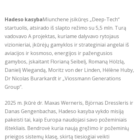
Hadeso kasyba
Miunchene įsikūręs „Deep-Tech“
startuolis, atsirado iš slapto režimo su 5,5 mln. Turą
vadovavo A projektas, kuriame dalyvavo rytojaus
vizionieriai, įkūrėjų gamyklos ir strateginiai angelai iš
aviacijos ir kosmoso, energijos ir pažengusios
gamybos, įskaitant Florianą Seibelį, Romaną Hölzlą,
Danielį Wiegandą, Moritz von der Linden, Hélène Huby,
Dr Nicolas Burarkardt ir „Viossmann Generations
Group“.
2025 m. Įkūrė dr. Maxas Werneris, Björnas Dressleris ir
Danas Gengenbachas, Hadeso kasyba vykdo misiją
pakeisti tai, kaip Europa naudojasi savo požeminiais
ištekliais. Bendrovė kuria naują gręžimo ir požeminių
prieigos sistemų klasę, skirtą tiesiogiai veikti