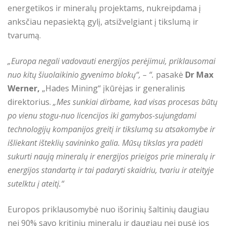
energetikos ir mineralų projektams, nukreipdama į
anksčiau nepasiektą gylį, atsižvelgiant į tikslumą ir
tvarumą.
„Europa negali vadovauti energijos perėjimui, priklausomai
nuo kitų šiuolaikinio gyvenimo blokų“, – “.
pasakė
Dr Max
Werner,
„Hades Mining“ įkūrėjas ir generalinis
direktorius.
„Mes sunkiai dirbame, kad visas procesas būtų
po vienu stogu-nuo licencijos iki gamybos-sujungdami
technologijų kompanijos greitį ir tikslumą su atsakomybe ir
išliekant išteklių savininko galia. Mūsų tikslas yra padėti
sukurti naują mineralų ir energijos prieigos prie mineralų ir
energijos standartą ir tai padaryti skaidriu, tvariu ir ateityje
sutelktu į ateitį.“
Europos priklausomybė nuo išorinių šaltinių daugiau
nei 90% savo kritinių mineralų ir daugiau nei pusė jos