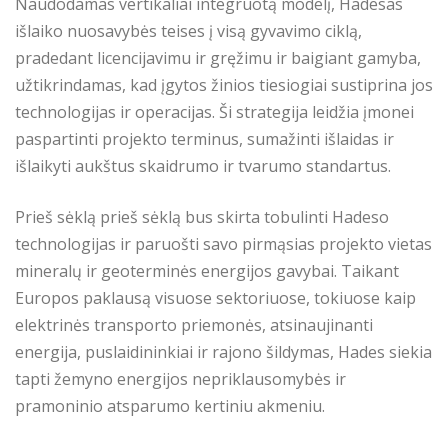
Naudodamas vertikaliai integruotą modelį, Hadesas
išlaiko nuosavybės teises į visą gyvavimo ciklą,
pradedant licencijavimu ir gręžimu ir baigiant gamyba,
užtikrindamas, kad įgytos žinios tiesiogiai sustiprina jos
technologijas ir operacijas. Ši strategija leidžia įmonei
paspartinti projekto terminus, sumažinti išlaidas ir
išlaikyti aukštus skaidrumo ir tvarumo standartus.
Prieš sėklą prieš sėklą bus skirta tobulinti Hadeso
technologijas ir paruošti savo pirmąsias projekto vietas
mineralų ir geoterminės energijos gavybai. Taikant
Europos paklausą visuose sektoriuose, tokiuose kaip
elektrinės transporto priemonės, atsinaujinanti
energija, puslaidininkiai ir rajono šildymas, Hades siekia
tapti žemyno energijos nepriklausomybės ir
pramoninio atsparumo kertiniu akmeniu.