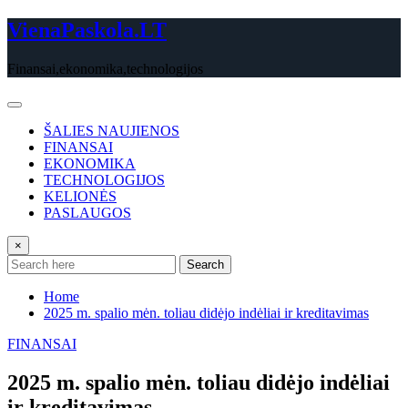
Skip
VienaPaskola.LT
to
content
Finansai,ekonomika,technologijos
ŠALIES NAUJIENOS
FINANSAI
EKONOMIKA
TECHNOLOGIJOS
KELIONĖS
PASLAUGOS
×
Search
Home
2025 m. spalio mėn. toliau didėjo indėliai ir kreditavimas
FINANSAI
2025 m. spalio mėn. toliau didėjo indėliai
ir kreditavimas