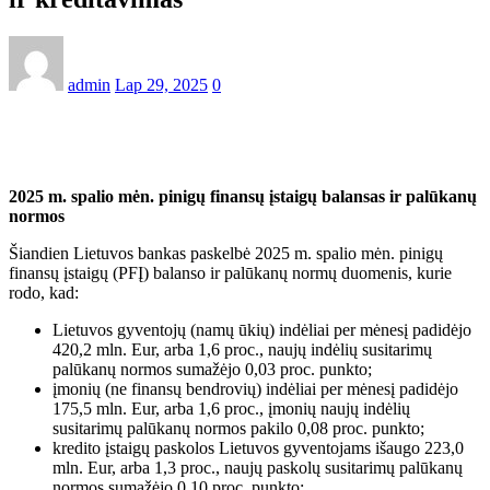
admin
Lap 29, 2025
0
2025 m. spalio mėn. pinigų finansų įstaigų balansas ir palūkanų
normos
Šiandien Lietuvos bankas paskelbė 2025 m. spalio mėn. pinigų
finansų įstaigų (PFĮ) balanso ir palūkanų normų duomenis, kurie
rodo, kad:
Lietuvos gyventojų (namų ūkių) indėliai per mėnesį padidėjo
420,2 mln. Eur, arba 1,6 proc., naujų indėlių susitarimų
palūkanų normos sumažėjo 0,03 proc. punkto;
įmonių (ne finansų bendrovių) indėliai per mėnesį padidėjo
175,5 mln. Eur, arba 1,6 proc., įmonių naujų indėlių
susitarimų palūkanų normos pakilo 0,08 proc. punkto;
kredito įstaigų paskolos Lietuvos gyventojams išaugo 223,0
mln. Eur, arba 1,3 proc., naujų paskolų susitarimų palūkanų
normos sumažėjo 0,10 proc. punkto;