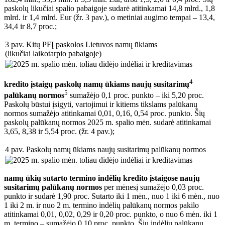
paskolų likučiai spalio pabaigoje sudarė atitinkamai 14,8 mlrd., 1,8
mlrd. ir 1,4 mlrd. Eur (žr. 3 pav.), o metiniai augimo tempai – 13,4,
34,4 ir 8,7 proc.;
3 pav. Kitų PFĮ paskolos Lietuvos namų ūkiams
(likučiai laikotarpio pabaigoje)
4
kredito įstaigų paskolų namų ūkiams naujų
susitarimų
5
palūkanų normos
sumažėjo 0,1 proc. punkto – iki 5,20 proc.
Paskolų būstui įsigyti, vartojimui ir kitiems tikslams palūkanų
normos sumažėjo atitinkamai 0,01, 0,16, 0,54 proc. punkto. Šių
paskolų palūkanų normos 2025 m. spalio mėn. sudarė atitinkamai
3,65, 8,38 ir 5,54 proc. (žr. 4 pav.);
4 pav. Paskolų namų ūkiams naujų susitarimų palūkanų normos
namų ūkių sutarto termino indėlių kredito įstaigose naujų
susitarimų palūkanų normos
per mėnesį sumažėjo 0,03 proc.
punkto ir sudarė 1,90 proc. Sutarto iki 1 mėn., nuo 1 iki 6 mėn., nuo
1 iki 2 m. ir nuo 2 m. termino indėlių palūkanų normos pakilo
atitinkamai 0,01, 0,02, 0,29 ir 0,20 proc. punkto, o nuo 6 mėn. iki 1
m. termino – sumažėjo 0,10 proc. punkto. Šių indėlių palūkanų