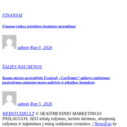
FINANSAI
Finansų rinkos priežiūros komiteto sprendimai
admin
Rgp 6, 2026
ŠALIES NAUJIENOS
Kauno miesto savivaldybė Festivalį „ConTempo“ uždarys sudėtingas
pasirodymas aštuonių metrų aukštyje ir piknikas Santakoje
admin
Rgp 5, 2026
WEBSTUDIO.LT
© SKAITMENINIO MARKETINGO
PASLAUGOS. SEO tekstų rašymas, turinio kūrimas, straipsnių
rašymas ir talpinimas į mūsų valdomas svetaines.
|
NewsExo
by