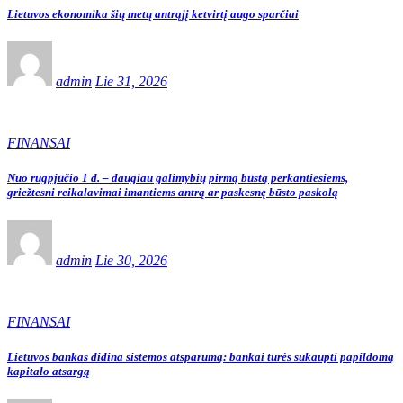
Lietuvos ekonomika šių metų antrąjį ketvirtį augo sparčiai
admin
Lie 31, 2026
FINANSAI
Nuo rugpjūčio 1 d. – daugiau galimybių pirmą būstą perkantiesiems,
griežtesni reikalavimai imantiems antrą ar paskesnę būsto paskolą
admin
Lie 30, 2026
FINANSAI
Lietuvos bankas didina sistemos atsparumą: bankai turės sukaupti papildomą
kapitalo atsargą