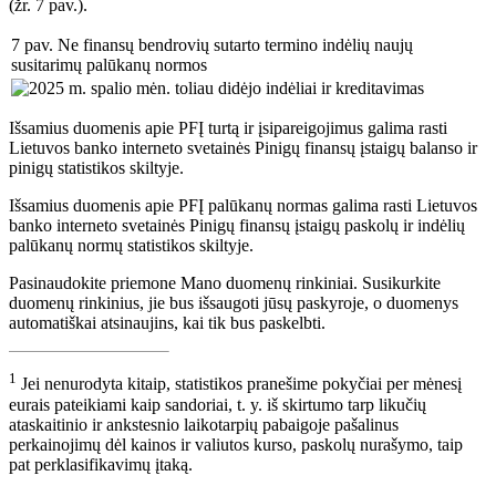
(žr. 7 pav.).
7 pav. Ne finansų bendrovių sutarto termino indėlių naujų
susitarimų palūkanų normos
Išsamius duomenis apie PFĮ turtą ir įsipareigojimus galima rasti
Lietuvos banko interneto svetainės Pinigų finansų įstaigų balanso ir
pinigų statistikos skiltyje.
Išsamius duomenis apie PFĮ palūkanų normas galima rasti Lietuvos
banko interneto svetainės Pinigų finansų įstaigų paskolų ir indėlių
palūkanų normų statistikos skiltyje.
Pasinaudokite priemone Mano duomenų rinkiniai. Susikurkite
duomenų rinkinius, jie bus išsaugoti jūsų paskyroje, o duomenys
automatiškai atsinaujins, kai tik bus paskelbti.
1
Jei nenurodyta kitaip, statistikos pranešime pokyčiai per mėnesį
eurais pateikiami kaip sandoriai, t. y. iš skirtumo tarp likučių
ataskaitinio ir ankstesnio laikotarpių pabaigoje pašalinus
perkainojimų dėl kainos ir valiutos kurso, paskolų nurašymo, taip
pat perklasifikavimų įtaką.