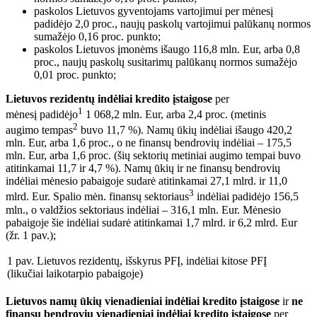
paskolos Lietuvos gyventojams vartojimui per mėnesį
padidėjo 2,0 proc., naujų paskolų vartojimui palūkanų normos
sumažėjo 0,16 proc. punkto;
paskolos Lietuvos įmonėms išaugo 116,8 mln. Eur, arba 0,8
proc., naujų paskolų susitarimų palūkanų normos sumažėjo
0,01 proc. punkto;
Lietuvos rezidentų indėliai kredito įstaigose
per
1
mėnesį padidėjo
1 068,2 mln. Eur, arba 2,4 proc. (metinis
2
augimo tempas
buvo 11,7 %). Namų ūkių indėliai išaugo 420,2
mln. Eur, arba 1,6 proc., o ne finansų bendrovių indėliai – 175,5
mln. Eur, arba 1,6 proc. (šių sektorių metiniai augimo tempai buvo
atitinkamai 11,7 ir 4,7 %). Namų ūkių ir ne finansų bendrovių
indėliai mėnesio pabaigoje sudarė atitinkamai 27,1 mlrd. ir 11,0
3
mlrd. Eur. Spalio mėn. finansų sektoriaus
indėliai padidėjo 156,5
mln., o valdžios sektoriaus indėliai – 316,1 mln. Eur. Mėnesio
pabaigoje šie indėliai sudarė atitinkamai 1,7 mlrd. ir 6,2 mlrd. Eur
(žr. 1 pav.);
1 pav. Lietuvos rezidentų, išskyrus PFĮ, indėliai kitose PFĮ
(likučiai laikotarpio pabaigoje)
Lietuvos namų ūkių
vienadieniai indėliai kredito įstaigose
ir
ne
finansų bendrovių vienadieniai indėliai kredito įstaigose
per