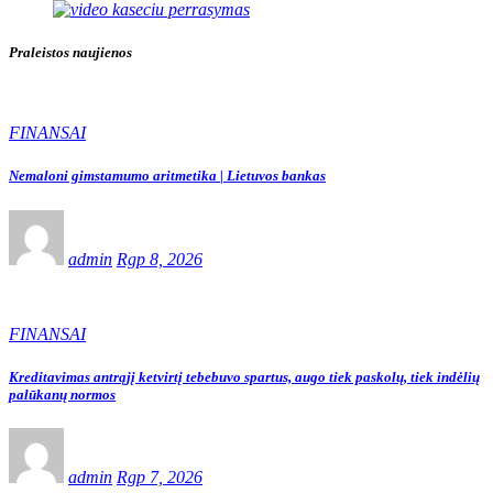
Praleistos naujienos
FINANSAI
Nemaloni gimstamumo aritmetika | Lietuvos bankas
admin
Rgp 8, 2026
FINANSAI
Kreditavimas antrąjį ketvirtį tebebuvo spartus, augo tiek paskolų, tiek indėlių
palūkanų normos
admin
Rgp 7, 2026