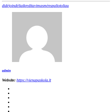
didėjo
indėliai
kreditavimas
mėn
spalio
toliau
admin
Website:
https://vienapaskola.lt