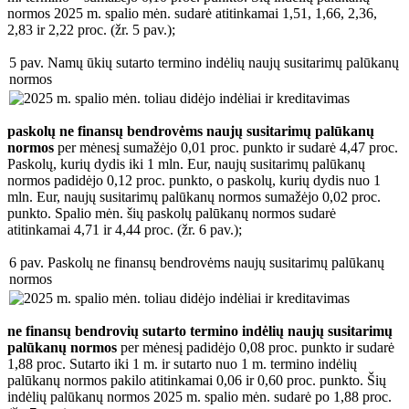
normos 2025 m. spalio mėn. sudarė atitinkamai 1,51, 1,66, 2,36,
2,83 ir 2,22 proc. (žr. 5 pav.);
5 pav. Namų ūkių sutarto termino indėlių naujų susitarimų palūkanų
normos
paskolų ne finansų bendrovėms naujų susitarimų palūkanų
normos
per mėnesį sumažėjo 0,01 proc. punkto ir sudarė 4,47 proc.
Paskolų, kurių dydis iki 1 mln. Eur, naujų susitarimų palūkanų
normos padidėjo 0,12 proc. punkto, o paskolų, kurių dydis nuo 1
mln. Eur, naujų susitarimų palūkanų normos sumažėjo 0,02 proc.
punkto. Spalio mėn. šių paskolų palūkanų normos sudarė
atitinkamai 4,71 ir 4,44 proc. (žr. 6 pav.);
6 pav. Paskolų ne finansų bendrovėms naujų susitarimų palūkanų
normos
ne finansų bendrovių sutarto termino indėlių naujų susitarimų
palūkanų normos
per mėnesį padidėjo 0,08 proc. punkto ir sudarė
1,88 proc. Sutarto iki 1 m. ir sutarto nuo 1 m. termino indėlių
palūkanų normos pakilo atitinkamai 0,06 ir 0,60 proc. punkto. Šių
indėlių palūkanų normos 2025 m. spalio mėn. sudarė po 1,88 proc.