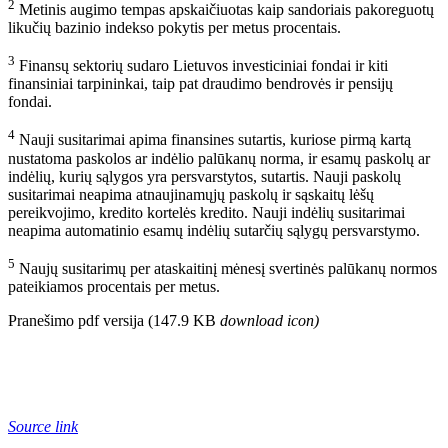
2
Metinis augimo tempas apskaičiuotas kaip sandoriais pakoreguotų
likučių bazinio indekso pokytis per metus procentais.
3
Finansų sektorių sudaro Lietuvos investiciniai fondai ir kiti
finansiniai tarpininkai, taip pat draudimo bendrovės ir pensijų
fondai.
4
Nauji susitarimai apima finansines sutartis, kuriose pirmą kartą
nustatoma paskolos ar indėlio palūkanų norma, ir esamų paskolų ar
indėlių, kurių sąlygos yra persvarstytos, sutartis. Nauji paskolų
susitarimai neapima atnaujinamųjų paskolų ir sąskaitų lėšų
pereikvojimo, kredito kortelės kredito. Nauji indėlių susitarimai
neapima automatinio esamų indėlių sutarčių sąlygų persvarstymo.
5
Naujų susitarimų per ataskaitinį mėnesį svertinės palūkanų normos
pateikiamos procentais per metus.
Pranešimo pdf versija (147.9 KB
download icon
)
Source link