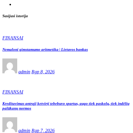
Susijusi istorija
FINANSAI
Nemaloni gimstamumo aritmetika | Lietuvos bankas
admin
Rgp 8, 2026
FINANSAI
Kreditavimas antrąjį ketvirtį tebebuvo spartus, augo tiek paskolų, tiek indėlių
palūkanų normos
admin
Rgp 7, 2026