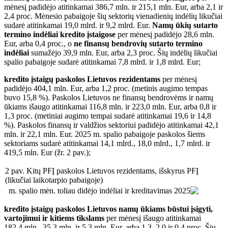
mėnesį padidėjo atitinkamai 386,7 mln. ir 215,1 mln. Eur, arba 2,1 ir
2,4 proc. Mėnesio pabaigoje šių sektorių vienadienių indėlių likučiai
sudarė atitinkamai 19,0 mlrd. ir 9,2 mlrd. Eur.
Namų ūkių
sutarto
termino indėliai kredito įstaigose
per mėnesį padidėjo 28,6 mln.
Eur, arba 0,4 proc., o
ne finansų bendrovių sutarto termino
indėliai
sumažėjo 39,9 mln. Eur, arba 2,3 proc. Šių indėlių likučiai
spalio pabaigoje sudarė atitinkamai 7,8 mlrd. ir 1,8 mlrd. Eur;
kredito įstaigų paskolos Lietuvos rezidentams
per mėnesį
padidėjo 404,1 mln. Eur, arba 1,2 proc. (metinis augimo tempas
buvo 15,8 %). Paskolos Lietuvos ne finansų bendrovėms ir namų
ūkiams išaugo atitinkamai 116,8 mln. ir 223,0 mln. Eur, arba 0,8 ir
1,3 proc. (metiniai augimo tempai sudarė atitinkamai 19,6 ir 14,8
%). Paskolos finansų ir valdžios sektoriui padidėjo atitinkamai 42,1
mln. ir 22,1 mln. Eur. 2025 m. spalio pabaigoje paskolos šiems
sektoriams sudarė atitinkamai 14,1 mlrd., 18,0 mlrd., 1,7 mlrd. ir
419,5 mln. Eur (žr. 2 pav.);
2 pav. Kitų PFĮ paskolos Lietuvos rezidentams, išskyrus PFĮ
(likučiai laikotarpio pabaigoje)
kredito įstaigų paskolos Lietuvos namų ūkiams būstui įsigyti,
vartojimui ir kitiems tikslams
per mėnesį išaugo atitinkamai
182,4 mln., 35,3 mln. ir 5,3 mln. Eur, arba 1,3, 2,0 ir 0,4 proc. Šių