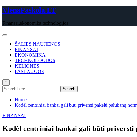
Skip
VienaPaskola.LT
to
content
Finansai,ekonomika,technologijos
ŠALIES NAUJIENOS
FINANSAI
EKONOMIKA
TECHNOLOGIJOS
KELIONĖS
PASLAUGOS
×
Search
Home
Kodėl centriniai bankai gali būti priversti pakelti palūkanų nor
FINANSAI
Kodėl centriniai bankai gali būti priverst