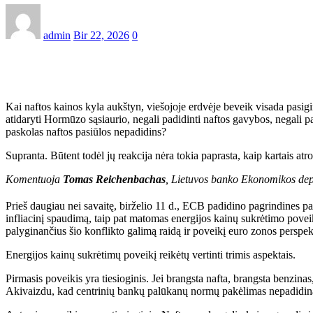
admin
Bir 22, 2026
0
Kai naftos kainos kyla aukštyn, viešojoje erdvėje beveik visada pasig
atidaryti Hormūzo sąsiaurio, negali padidinti naftos gavybos, negali pa
paskolas naftos pasiūlos nepadidins?
Supranta. Būtent todėl jų reakcija nėra tokia paprasta, kaip kartais atro
Komentuoja
Tomas Reichenbachas
, Lietuvos banko Ekonomikos depa
Prieš daugiau nei savaitę, birželio 11 d., ECB padidino pagrindines
infliacinį spaudimą, taip pat matomas energijos kainų sukrėtimo poveik
palyginančius šio konflikto galimą raidą ir poveikį euro zonos perspek
Energijos kainų sukrėtimų poveikį reikėtų vertinti trimis aspektais.
Pirmasis poveikis yra tiesioginis. Jei brangsta nafta, brangsta benzinas,
Akivaizdu, kad centrinių bankų palūkanų normų pakėlimas nepadidina 