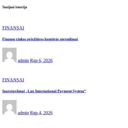
Susijusi istorija
FINANSAI
Finansų rinkos priežiūros komiteto sprendimai
admin
Rgp 6, 2026
FINANSAI
Įpareigojimai „Lux International Payment System“
admin
Rgp 4, 2026