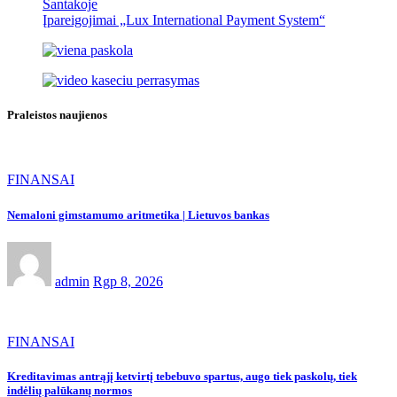
Santakoje
Įpareigojimai „Lux International Payment System“
Praleistos naujienos
FINANSAI
Nemaloni gimstamumo aritmetika | Lietuvos bankas
admin
Rgp 8, 2026
FINANSAI
Kreditavimas antrąjį ketvirtį tebebuvo spartus, augo tiek paskolų, tiek
indėlių palūkanų normos