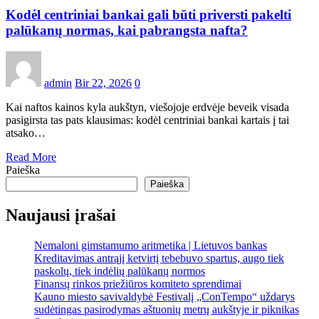
Kodėl centriniai bankai gali būti priversti pakelti
palūkanų normas, kai pabrangsta nafta?
admin
Bir 22, 2026
0
Kai naftos kainos kyla aukštyn, viešojoje erdvėje beveik visada
pasigirsta tas pats klausimas: kodėl centriniai bankai kartais į tai
atsako…
Read More
Paieška
Paieška
Naujausi įrašai
Nemaloni gimstamumo aritmetika | Lietuvos bankas
Kreditavimas antrąjį ketvirtį tebebuvo spartus, augo tiek
paskolų, tiek indėlių palūkanų normos
Finansų rinkos priežiūros komiteto sprendimai
Kauno miesto savivaldybė Festivalį „ConTempo“ uždarys
sudėtingas pasirodymas aštuonių metrų aukštyje ir piknikas