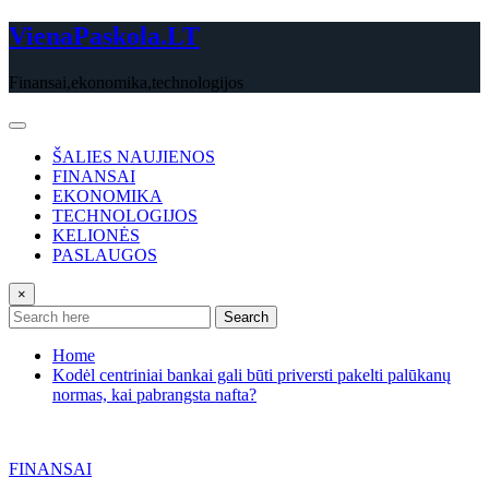
Skip
VienaPaskola.LT
to
content
Finansai,ekonomika,technologijos
ŠALIES NAUJIENOS
FINANSAI
EKONOMIKA
TECHNOLOGIJOS
KELIONĖS
PASLAUGOS
×
Search
Home
Kodėl centriniai bankai gali būti priversti pakelti palūkanų
normas, kai pabrangsta nafta?
FINANSAI