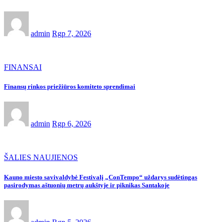
admin
Rgp 7, 2026
FINANSAI
Finansų rinkos priežiūros komiteto sprendimai
admin
Rgp 6, 2026
ŠALIES NAUJIENOS
Kauno miesto savivaldybė Festivalį „ConTempo“ uždarys sudėtingas
pasirodymas aštuonių metrų aukštyje ir piknikas Santakoje