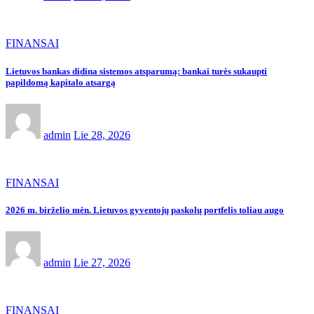
FINANSAI
Lietuvos bankas didina sistemos atsparumą: bankai turės sukaupti
papildomą kapitalo atsargą
admin
Lie 28, 2026
FINANSAI
2026 m. birželio mėn. Lietuvos gyventojų paskolų portfelis toliau augo
admin
Lie 27, 2026
FINANSAI