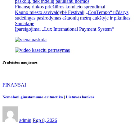
paskolų, tiek indėlių palūkanų normos
Finansų rinkos priežiūros komiteto sprendimai
Kauno miesto savivaldybė Festivalį „ConTempo“ uždarys
sudėtingas pasirodymas aštuonių metrų aukštyje ir piknikas
Santakoje
Įpareigojimai „Lux International Payment System“
Praleistos naujienos
FINANSAI
Nemaloni gimstamumo aritmetika | Lietuvos bankas
admin
Rgp 8, 2026