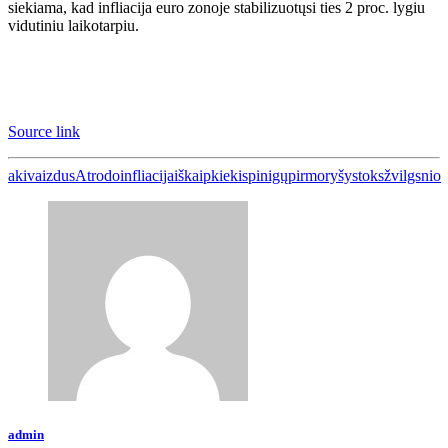
siekiama, kad infliacija euro zonoje stabilizuotųsi ties 2 proc. lygiu
vidutiniu laikotarpiu.
Source link
akivaizdus
Atrodo
infliacija
iš
kaip
kiekis
pinigų
pirmo
ryšys
toks
žvilgsnio
admin