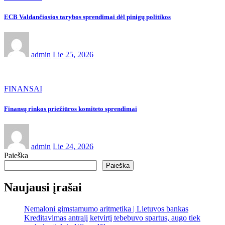
ECB Valdančiosios tarybos sprendimai dėl pinigų politikos
admin
Lie 25, 2026
FINANSAI
Finansų rinkos priežiūros komiteto sprendimai
admin
Lie 24, 2026
Paieška
Paieška
Naujausi įrašai
Nemaloni gimstamumo aritmetika | Lietuvos bankas
Kreditavimas antrąjį ketvirtį tebebuvo spartus, augo tiek