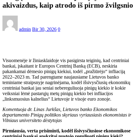
akivaizdus, kaip atrodo iš pirmo žvilgsnio
admin
Bir 30, 2026
0
Visuomenėje ir žiniasklaidoje vis pasigirsta teiginių, kad centriniai
bankai, įskaitant ir Europos Centrinį Banką (ECB), neskiria
pakankamai dėmesio pinigų kiekiui, todėl „pražiūrėjo“ infliaciją
2022–2023 m. Tad parengtame naujausiame Lietuvos banko
teminiame straipsnyje nagrinėjama, kodėl išsivysčiusių ekonomikų
centriniai bankai jau seniai nebereguliuoja pinigų kiekio ir kokie
veiksniai lėmė pastarųjų metų pinigų kiekio bei infliacijos
„linksmuosius kalnelius“ Lietuvoje ir visoje euro zonoje.
Komentuoja dr. Linas Jurkšas, Lietuvos banko Ekonomikos
departamento Pinigų politikos skyriaus vyriausiasis ekonomistas ir
Vilniaus universiteto dėstytojas
Pirmiausia, verta prisiminti, kodėl išsivysčiusiose ekonomikose
centriniai bankai apskritai nustojo reguliuoti pinigų kiekį?