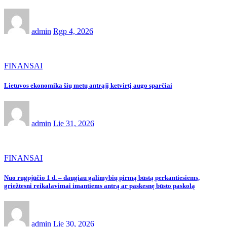
admin
Rgp 4, 2026
FINANSAI
Lietuvos ekonomika šių metų antrąjį ketvirtį augo sparčiai
admin
Lie 31, 2026
FINANSAI
Nuo rugpjūčio 1 d. – daugiau galimybių pirmą būstą perkantiesiems,
griežtesni reikalavimai imantiems antrą ar paskesnę būsto paskolą
admin
Lie 30, 2026