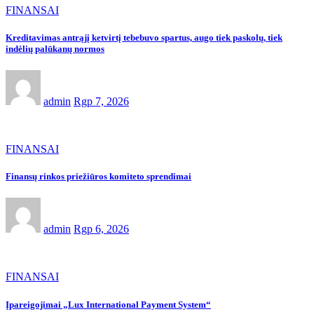
FINANSAI
Kreditavimas antrąjį ketvirtį tebebuvo spartus, augo tiek paskolų, tiek
indėlių palūkanų normos
admin
Rgp 7, 2026
FINANSAI
Finansų rinkos priežiūros komiteto sprendimai
admin
Rgp 6, 2026
FINANSAI
Įpareigojimai „Lux International Payment System“