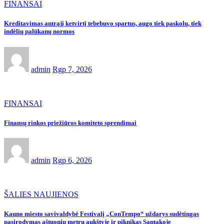
FINANSAI
Kreditavimas antrąjį ketvirtį tebebuvo spartus, augo tiek paskolų, tiek
indėlių palūkanų normos
admin
Rgp 7, 2026
FINANSAI
Finansų rinkos priežiūros komiteto sprendimai
admin
Rgp 6, 2026
ŠALIES NAUJIENOS
Kauno miesto savivaldybė Festivalį „ConTempo“ uždarys sudėtingas
pasirodymas aštuonių metrų aukštyje ir piknikas Santakoje