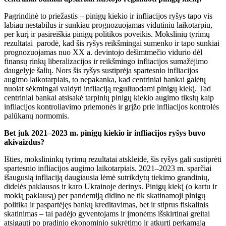
Pagrindinė to priežastis – pinigų kiekio ir infliacijos ryšys tapo vis
labiau nestabilus ir sunkiau prognozuojamas vidutiniu laikotarpiu,
per kurį ir pasireiškia pinigų politikos poveikis. Mokslinių tyrimų
rezultatai parodė, kad šis ryšys reikšmingai sumenko ir tapo sunkiai
prognozuojamas nuo XX a. devintojo dešimtmečio vidurio dėl
finansų rinkų liberalizacijos ir reikšmingo infliacijos sumažėjimo
daugelyje šalių. Nors šis ryšys sustiprėja spartesnio infliacijos
augimo laikotarpiais, to nepakanka, kad centriniai bankai galėtų
nuolat sėkmingai valdyti infliaciją reguliuodami pinigų kiekį. Tad
centriniai bankai atsisakė tarpinių pinigų kiekio augimo tikslų kaip
infliacijos kontroliavimo priemonės ir grįžo prie infliacijos kontrolės
palūkanų normomis.
Bet juk 2021–2023 m. pinigų kiekio ir infliacijos ryšys buvo
akivaizdus?
Išties, mokslininkų tyrimų rezultatai atskleidė, šis ryšys gali sustiprėti
spartesnio infliacijos augimo laikotarpiais. 2021–2023 m. sparčiai
išaugusią infliaciją daugiausia lėmė sutrikdytų tiekimo grandinių,
didelės paklausos ir karo Ukrainoje derinys. Pinigų kiekį (o kartu ir
mokią paklausą) per pandemiją didino ne tik skatinamoji pinigų
politika ir paspartėjęs bankų kreditavimas, bet ir stiprus fiskalinis
skatinimas – tai padėjo gyventojams ir įmonėms išskirtinai greitai
atsigauti po pradinio ekonominio sukrėtimo ir atkurti perkamąją