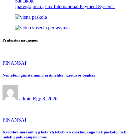
Santakoje
Įpareigojimai „Lux International Payment System“
Praleistos naujienos
FINANSAI
Nemaloni gimstamumo aritmetika | Lietuvos bankas
admin
Rgp 8, 2026
FINANSAI
Kreditavimas antrąjį ketvirtį tebebuvo spartus, augo tiek paskolų, tiek
indėlių palūkanų normos