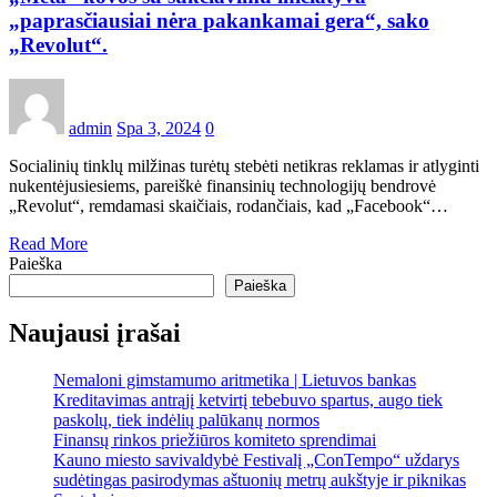
„paprasčiausiai nėra pakankamai gera“, sako
„Revolut“.
admin
Spa 3, 2024
0
Socialinių tinklų milžinas turėtų stebėti netikras reklamas ir atlyginti
nukentėjusiesiems, pareiškė finansinių technologijų bendrovė
„Revolut“, remdamasi skaičiais, rodančiais, kad „Facebook“…
Read More
Paieška
Paieška
Naujausi įrašai
Nemaloni gimstamumo aritmetika | Lietuvos bankas
Kreditavimas antrąjį ketvirtį tebebuvo spartus, augo tiek
paskolų, tiek indėlių palūkanų normos
Finansų rinkos priežiūros komiteto sprendimai
Kauno miesto savivaldybė Festivalį „ConTempo“ uždarys
sudėtingas pasirodymas aštuonių metrų aukštyje ir piknikas