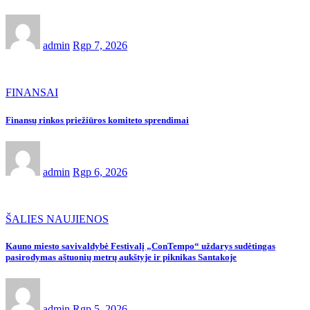
admin
Rgp 7, 2026
FINANSAI
Finansų rinkos priežiūros komiteto sprendimai
admin
Rgp 6, 2026
ŠALIES NAUJIENOS
Kauno miesto savivaldybė Festivalį „ConTempo“ uždarys sudėtingas
pasirodymas aštuonių metrų aukštyje ir piknikas Santakoje
admin
Rgp 5, 2026