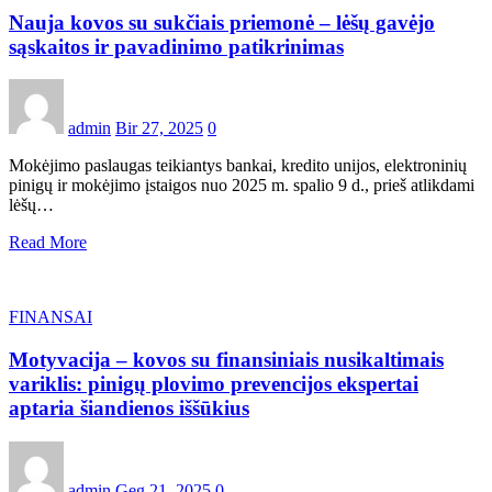
Nauja kovos su sukčiais priemonė – lėšų gavėjo
sąskaitos ir pavadinimo patikrinimas
admin
Bir 27, 2025
0
Mokėjimo paslaugas teikiantys bankai, kredito unijos, elektroninių
pinigų ir mokėjimo įstaigos nuo 2025 m. spalio 9 d., prieš atlikdami
lėšų…
Read More
FINANSAI
Motyvacija – kovos su finansiniais nusikaltimais
variklis: pinigų plovimo prevencijos ekspertai
aptaria šiandienos iššūkius
admin
Geg 21, 2025
0