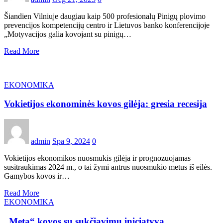
Šiandien Vilniuje daugiau kaip 500 profesionalų Pinigų plovimo
prevencijos kompetencijų centro ir Lietuvos banko konferencijoje
„Motyvacijos galia kovojant su pinigų…
Read More
EKONOMIKA
Vokietijos ekonominės kovos gilėja: gresia recesija
admin
Spa 9, 2024
0
Vokietijos ekonomikos nuosmukis gilėja ir prognozuojamas
susitraukimas 2024 m., o tai žymi antrus nuosmukio metus iš eilės.
Gamybos kovos ir…
Read More
EKONOMIKA
„Meta“ kovos su sukčiavimu iniciatyva