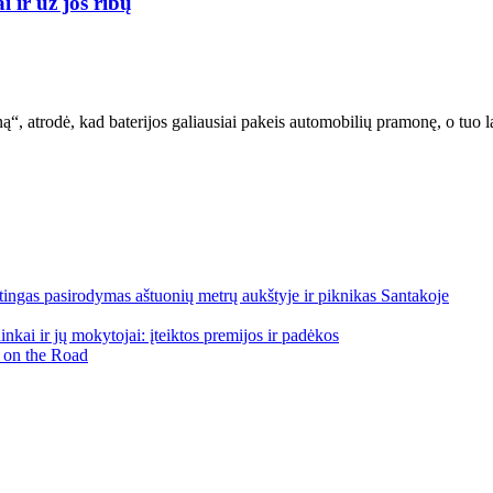
 ir už jos ribų
“, atrodė, kad baterijos galiausiai pakeis automobilių pramonę, o tuo
ngas pasirodymas aštuonių metrų aukštyje ir piknikas Santakoje
kai ir jų mokytojai: įteiktos premijos ir padėkos
 on the Road