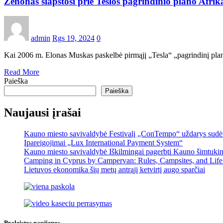
Zenonas slapstosi prie Teslos pagrindinio plano Afrikai
admin
Rgs 19, 2024
0
Kai 2006 m. Elonas Muskas paskelbė pirmąjį „Tesla“ „pagrindinį planą
Read More
Paieška
Paieška
Naujausi įrašai
Kauno miesto savivaldybė Festivalį „ConTempo“ uždarys sudėti
Įpareigojimai „Lux International Payment System“
Kauno miesto savivaldybė Iškilmingai pagerbti Kauno šimtukinin
Camping in Cyprus by Campervan: Rules, Campsites, and Life
Lietuvos ekonomika šių metų antrąjį ketvirtį augo sparčiai
Praleistos naujienos