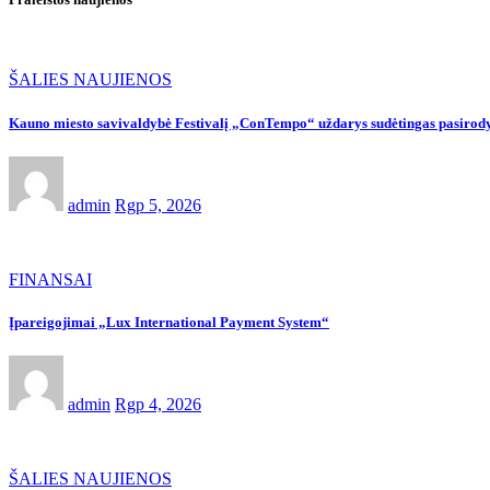
ŠALIES NAUJIENOS
Kauno miesto savivaldybė Festivalį „ConTempo“ uždarys sudėtingas pasirody
admin
Rgp 5, 2026
FINANSAI
Įpareigojimai „Lux International Payment System“
admin
Rgp 4, 2026
ŠALIES NAUJIENOS