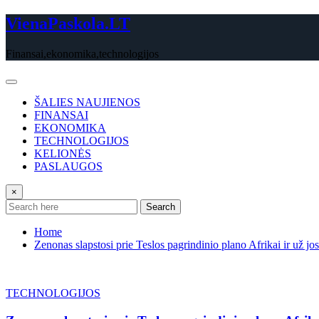
Skip
VienaPaskola.LT
to
content
Finansai,ekonomika,technologijos
ŠALIES NAUJIENOS
FINANSAI
EKONOMIKA
TECHNOLOGIJOS
KELIONĖS
PASLAUGOS
×
Search
Home
Zenonas slapstosi prie Teslos pagrindinio plano Afrikai ir už jos
TECHNOLOGIJOS