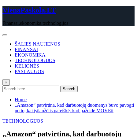
Skip
VienaPaskola.LT
to
content
Finansai,ekonomika,technologijos
ŠALIES NAUJIENOS
FINANSAI
EKONOMIKA
TECHNOLOGIJOS
KELIONĖS
PASLAUGOS
×
Search
Home
„Amazon“ patvirtina, kad darbuotojų duomenys buvo pavogti
po to, kai įsilaužėlis pareiškė, kad pažeidė MOVEit
TECHNOLOGIJOS
„Amazon“ patvirtina, kad darbuotojų