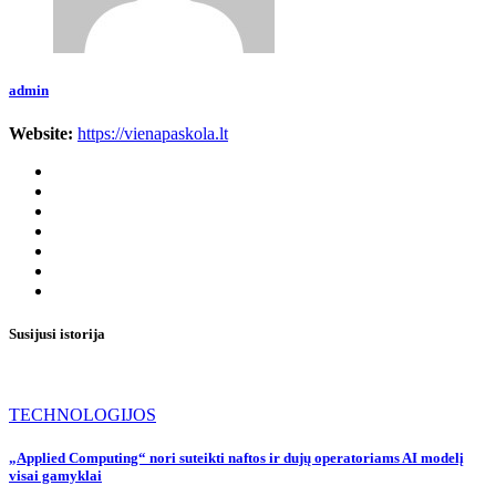
admin
Website:
https://vienapaskola.lt
Susijusi istorija
TECHNOLOGIJOS
„Applied Computing“ nori suteikti naftos ir dujų operatoriams AI modelį
visai gamyklai