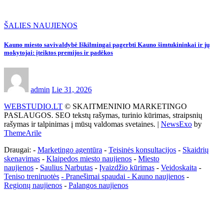
ŠALIES NAUJIENOS
Kauno miesto savivaldybė Iškilmingai pagerbti Kauno šimtukininkai ir jų
mokytojai: įteiktos premijos ir padėkos
admin
Lie 31, 2026
WEBSTUDIO.LT
© SKAITMENINIO MARKETINGO
PASLAUGOS. SEO tekstų rašymas, turinio kūrimas, straipsnių
rašymas ir talpinimas į mūsų valdomas svetaines.
|
NewsExo
by
ThemeArile
Draugai: -
Marketingo agentūra
-
Teisinės konsultacijos
-
Skaidrių
skenavimas
-
Klaipedos miesto naujienos
-
Miesto
naujienos
-
Saulius Narbutas
-
Įvaizdžio kūrimas
-
Veidoskaita
-
Teniso treniruotės
- Pranešimai spaudai -
Kauno naujienos
-
Regionų naujienos
-
Palangos naujienos