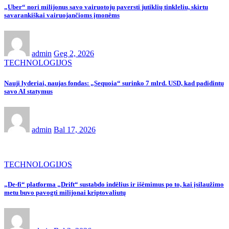
„Uber“ nori milijonus savo vairuotojų paversti jutiklių tinkleliu, skirtu
savarankiškai vairuojančioms įmonėms
admin
Geg 2, 2026
TECHNOLOGIJOS
Nauji lyderiai, naujas fondas: „Sequoia“ surinko 7 mlrd. USD, kad padidintų
savo AI statymus
admin
Bal 17, 2026
TECHNOLOGIJOS
„De-fi“ platforma „Drift“ sustabdo indėlius ir išėmimus po to, kai įsilaužimo
metu buvo pavogti milijonai kriptovaliutų