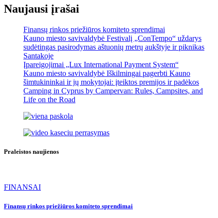
Naujausi įrašai
Finansų rinkos priežiūros komiteto sprendimai
Kauno miesto savivaldybė Festivalį „ConTempo“ uždarys
sudėtingas pasirodymas aštuonių metrų aukštyje ir piknikas
Santakoje
Įpareigojimai „Lux International Payment System“
Kauno miesto savivaldybė Iškilmingai pagerbti Kauno
šimtukininkai ir jų mokytojai: įteiktos premijos ir padėkos
Camping in Cyprus by Campervan: Rules, Campsites, and
Life on the Road
Praleistos naujienos
FINANSAI
Finansų rinkos priežiūros komiteto sprendimai