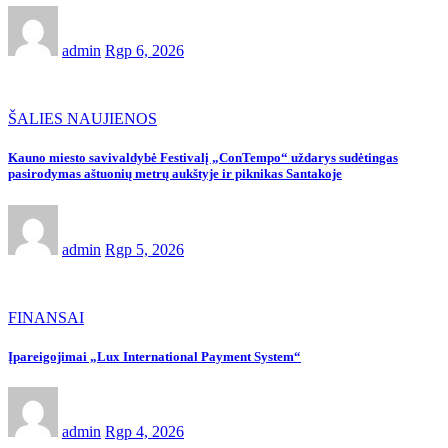
admin
Rgp 6, 2026
ŠALIES NAUJIENOS
Kauno miesto savivaldybė Festivalį „ConTempo“ uždarys sudėtingas
pasirodymas aštuonių metrų aukštyje ir piknikas Santakoje
admin
Rgp 5, 2026
FINANSAI
Įpareigojimai „Lux International Payment System“
admin
Rgp 4, 2026