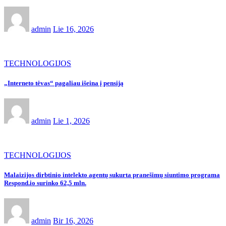
admin
Lie 16, 2026
TECHNOLOGIJOS
„Interneto tėvas“ pagaliau išeina į pensiją
admin
Lie 1, 2026
TECHNOLOGIJOS
Malaizijos dirbtinio intelekto agentų sukurta pranešimų siuntimo programa
Respond.io surinko 62,5 mln.
admin
Bir 16, 2026