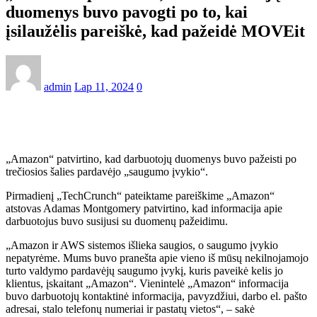
duomenys buvo pavogti po to, kai
įsilaužėlis pareiškė, kad pažeidė MOVEit
admin
Lap 11, 2024
0
„Amazon“ patvirtino, kad darbuotojų duomenys buvo pažeisti po
trečiosios šalies pardavėjo „saugumo įvykio“.
Pirmadienį „TechCrunch“ pateiktame pareiškime „Amazon“
atstovas Adamas Montgomery patvirtino, kad informacija apie
darbuotojus buvo susijusi su duomenų pažeidimu.
„Amazon ir AWS sistemos išlieka saugios, o saugumo įvykio
nepatyrėme. Mums buvo pranešta apie vieno iš mūsų nekilnojamojo
turto valdymo pardavėjų saugumo įvykį, kuris paveikė kelis jo
klientus, įskaitant „Amazon“. Vienintelė „Amazon“ informacija
buvo darbuotojų kontaktinė informacija, pavyzdžiui, darbo el. pašto
adresai, stalo telefonų numeriai ir pastatų vietos“, – sakė