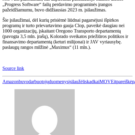
„Progress Software“ failų perdavimo programinės įrangos
pažeidžiamumu, buvo didžiausias 2023 m. įsilaužimas.
Šie įsilaužimai, dėl kurių prisiėmė liūdnai pagarsėjusi išpirkos
programų ir turto prievartavimo gauja Clop, paveikė daugiau nei
1000 organizacijų, įskaitant Oregono Transporto departamentą
(pavogta 3,5 mln. įrašų), Kolorado sveikatos priežiūros politikos ir
finansavimo departamentą (keturi milijonai) ir JAV vyriausybę.
paslaugų rangos milžinė „Maximus“ (11 mln.).
Source link
Amazon
buvo
darbuotojų
duomenys
įsilaužėlis
kad
kai
MOVEit
pareiškė
p