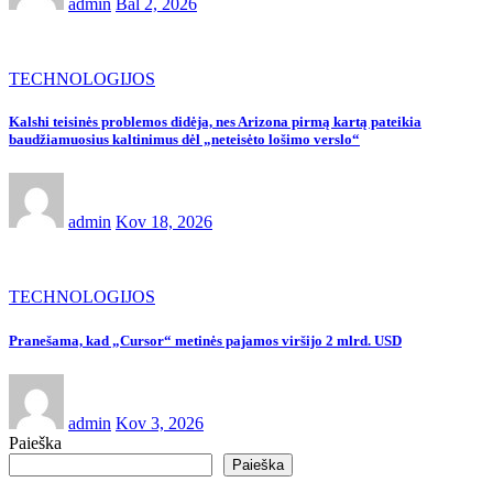
admin
Bal 2, 2026
TECHNOLOGIJOS
Kalshi teisinės problemos didėja, nes Arizona pirmą kartą pateikia
baudžiamuosius kaltinimus dėl „neteisėto lošimo verslo“
admin
Kov 18, 2026
TECHNOLOGIJOS
Pranešama, kad „Cursor“ metinės pajamos viršijo 2 mlrd. USD
admin
Kov 3, 2026
Paieška
Paieška