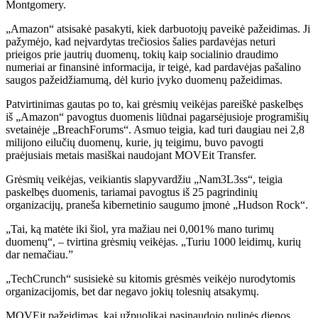
Montgomery.
„Amazon“ atsisakė pasakyti, kiek darbuotojų paveikė pažeidimas. Ji
pažymėjo, kad neįvardytas trečiosios šalies pardavėjas neturi
prieigos prie jautrių duomenų, tokių kaip socialinio draudimo
numeriai ar finansinė informacija, ir teigė, kad pardavėjas pašalino
saugos pažeidžiamumą, dėl kurio įvyko duomenų pažeidimas.
Patvirtinimas gautas po to, kai grėsmių veikėjas pareiškė paskelbęs
iš „Amazon“ pavogtus duomenis liūdnai pagarsėjusioje programišių
svetainėje „BreachForums“. Asmuo teigia, kad turi daugiau nei 2,8
milijono eilučių duomenų, kurie, jų teigimu, buvo pavogti
praėjusiais metais masiškai naudojant MOVEit Transfer.
Grėsmių veikėjas, veikiantis slapyvardžiu „Nam3L3ss“, teigia
paskelbęs duomenis, tariamai pavogtus iš 25 pagrindinių
organizacijų, praneša kibernetinio saugumo įmonė „Hudson Rock“.
„Tai, ką matėte iki šiol, yra mažiau nei 0,001% mano turimų
duomenų“, – tvirtina grėsmių veikėjas. „Turiu 1000 leidimų, kurių
dar nemačiau.”
„TechCrunch“ susisiekė su kitomis grėsmės veikėjo nurodytomis
organizacijomis, bet dar negavo jokių tolesnių atsakymų.
MOVEit pažeidimas, kai užpuolikai pasinaudojo nulinės dienos