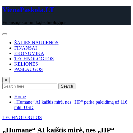
Skip
VienaPaskola.LT
to
content
Finansai,ekonomika,technologijos
ŠALIES NAUJIENOS
FINANSAI
EKONOMIKA
TECHNOLOGIJOS
KELIONĖS
PASLAUGOS
×
Search
Home
„Humane“ AI kaištis mirė, nes „HP“ perka paleidimą už 116
mln. USD
TECHNOLOGIJOS
„Humane“ AI kaištis mirė, nes „HP“