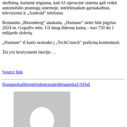
skelbimą, kuriame teigiama, kad AI operacinė sistema gali veikti
automobilio pramogų sistemoje, intelektualiam garsiakalbiui,
televizoriui ir „Android“ telefonui.
Remiantis „Bloomberg“ ataskaita, „Humane“ siekė būti įsigytas
2024 m. Gegužės mėn. Už daug didesnę kainą – nuo 750 iki 1
milijardo dolerių.
„Humane“ iš karto neatsakė į „TechCrunch“ prašymą komentuoti.
Tai yra besivystanti istorija …
Source link
Humane
kaištis
mirė
mln
nes
paleidimą
perka
USD
už