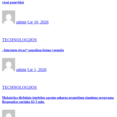
visai gamyklai
admin
Lie 16, 2026
TECHNOLOGIJOS
„Interneto tėvas“ pagaliau išeina į pensiją
admin
Lie 1, 2026
TECHNOLOGIJOS
Malaizijos dirbtinio intelekto agentų sukurta pranešimų siuntimo programa
Respond.io surinko 62,5 mln.