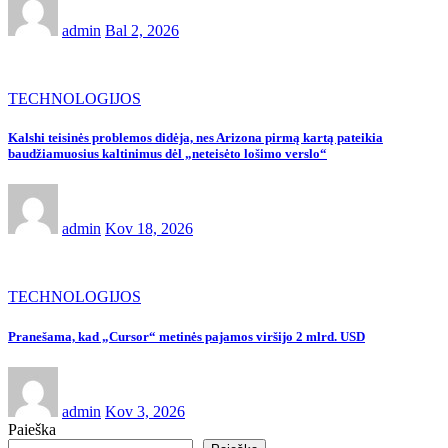
admin
Bal 2, 2026
TECHNOLOGIJOS
Kalshi teisinės problemos didėja, nes Arizona pirmą kartą pateikia
baudžiamuosius kaltinimus dėl „neteisėto lošimo verslo“
admin
Kov 18, 2026
TECHNOLOGIJOS
Pranešama, kad „Cursor“ metinės pajamos viršijo 2 mlrd. USD
admin
Kov 3, 2026
Paieška