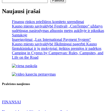
Paieška
Naujausi įrašai
Finansų rinkos priežiūros komiteto sprendimai
Kauno miesto savivaldybė Festivalį „ConTempo“ uždarys
sudėtingas pasirodymas aštuonių metrų aukštyje ir piknikas
Santakoje
Įpareigojimai „Lux International Payment System“
Kauno miesto savivaldybė Iškilmingai pagerbti Kauno
šimtukininkai ir jų mokytojai: įteiktos premijos ir padėkos
Camping in Cyprus by Campervan: Rules, Campsites, and
Life on the Road
Praleistos naujienos
FINANSAI