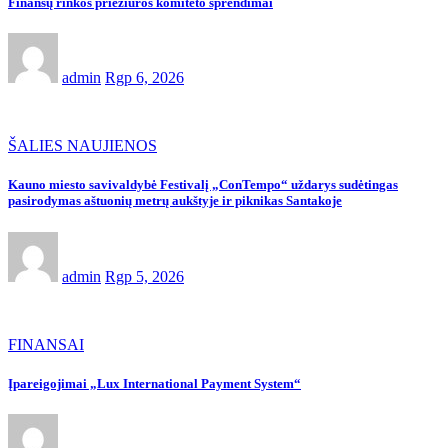
Finansų rinkos priežiūros komiteto sprendimai
admin
Rgp 6, 2026
ŠALIES NAUJIENOS
Kauno miesto savivaldybė Festivalį „ConTempo“ uždarys sudėtingas
pasirodymas aštuonių metrų aukštyje ir piknikas Santakoje
admin
Rgp 5, 2026
FINANSAI
Įpareigojimai „Lux International Payment System“