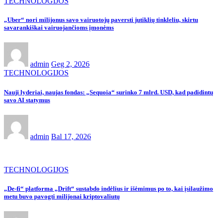
TECHNOLOGIJOS
„Uber“ nori milijonus savo vairuotojų paversti jutiklių tinkleliu, skirtu
savarankiškai vairuojančioms įmonėms
admin
Geg 2, 2026
TECHNOLOGIJOS
Nauji lyderiai, naujas fondas: „Sequoia“ surinko 7 mlrd. USD, kad padidintų
savo AI statymus
admin
Bal 17, 2026
TECHNOLOGIJOS
„De-fi“ platforma „Drift“ sustabdo indėlius ir išėmimus po to, kai įsilaužimo
metu buvo pavogti milijonai kriptovaliutų