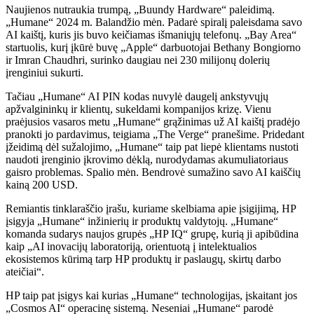
Naujienos nutraukia trumpą, „Buundy Hardware“ paleidimą.
„Humane“ 2024 m. Balandžio mėn. Padarė spiralį paleisdama savo
AI kaištį, kuris jis buvo keičiamas išmaniųjų telefonų. „Bay Area“
startuolis, kurį įkūrė buvę „Apple“ darbuotojai Bethany Bongiorno
ir Imran Chaudhri, surinko daugiau nei 230 milijonų dolerių
įrenginiui sukurti.
Tačiau „Humane“ AI PIN kodas nuvylė daugelį ankstyvųjų
apžvalgininkų ir klientų, sukeldami kompanijos krizę. Vienu
praėjusios vasaros metu „Humane“ grąžinimas už AI kaištį pradėjo
pranokti jo pardavimus, teigiama „The Verge“ pranešime. Pridedant
įžeidimą dėl sužalojimo, „Humane“ taip pat liepė klientams nustoti
naudoti įrenginio įkrovimo dėklą, nurodydamas akumuliatoriaus
gaisro problemas. Spalio mėn. Bendrovė sumažino savo AI kaiščių
kainą 200 USD.
Remiantis tinklaraščio įrašu, kuriame skelbiama apie įsigijimą, HP
įsigyja „Humane“ inžinierių ir produktų valdytojų. „Humane“
komanda sudarys naujos grupės „HP IQ“ grupę, kurią ji apibūdina
kaip „AI inovacijų laboratoriją, orientuotą į intelektualios
ekosistemos kūrimą tarp HP produktų ir paslaugų, skirtų darbo
ateičiai“.
HP taip pat įsigys kai kurias „Humane“ technologijas, įskaitant jos
„Cosmos AI“ operacinę sistemą. Neseniai „Humane“ parodė