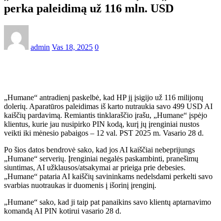
perka paleidimą už 116 mln. USD
admin
Vas 18, 2025
0
„Humane“ antradienį paskelbė, kad HP jį įsigijo už 116 milijonų
dolerių. Aparatūros paleidimas iš karto nutraukia savo 499 USD AI
kaiščių pardavimą. Remiantis tinklaraščio įrašu, „Humane“ įspėjo
klientus, kurie jau nusipirko PIN kodą, kurį jų įrenginiai nustos
veikti iki mėnesio pabaigos – 12 val. PST 2025 m. Vasario 28 d.
Po šios datos bendrovė sako, kad jos AI kaiščiai nebeprijungs
„Humane“ serverių. Įrenginiai negalės paskambinti, pranešimų
siuntimas, AI užklausos/atsakymai ar prieiga prie debesies.
„Humane“ pataria AI kaiščių savininkams nedelsdami perkelti savo
svarbias nuotraukas ir duomenis į išorinį įrenginį.
„Humane“ sako, kad ji taip pat panaikins savo klientų aptarnavimo
komandą AI PIN kotirui vasario 28 d.