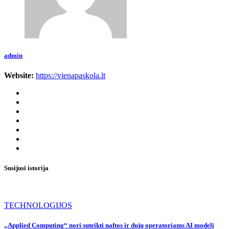
admin
Website:
https://vienapaskola.lt
Susijusi istorija
TECHNOLOGIJOS
„Applied Computing“ nori suteikti naftos ir dujų operatoriams AI modelį