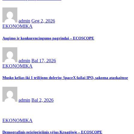
admin
Geg 2, 2026
EKONOMIKA
Augimo ir konkurencingumo pagrindai – ECOSCOPE
admin
Bal 17, 2026
EKONOMIKA
Musko kelias iki 1 trilijono dolerių: SpaceX failai IPO, sakoma ataskaitose
admin
Bal 2, 2026
EKONOMIKA
Demografinis priešpriešinis vėjas Kroatijoje – ECOSCOPE