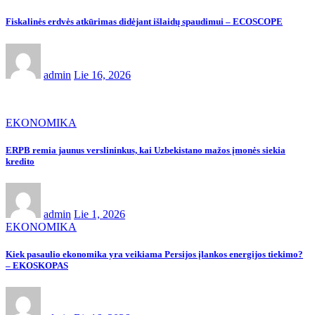
Fiskalinės erdvės atkūrimas didėjant išlaidų spaudimui – ECOSCOPE
admin
Lie 16, 2026
EKONOMIKA
ERPB remia jaunus verslininkus, kai Uzbekistano mažos įmonės siekia
kredito
admin
Lie 1, 2026
EKONOMIKA
Kiek pasaulio ekonomika yra veikiama Persijos įlankos energijos tiekimo?
– EKOSKOPAS