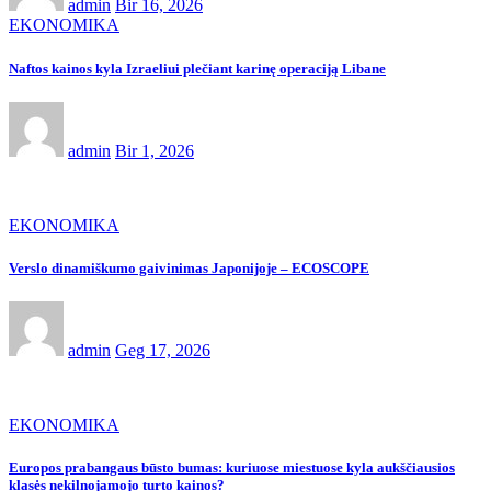
admin
Bir 16, 2026
EKONOMIKA
Naftos kainos kyla Izraeliui plečiant karinę operaciją Libane
admin
Bir 1, 2026
EKONOMIKA
Verslo dinamiškumo gaivinimas Japonijoje – ECOSCOPE
admin
Geg 17, 2026
EKONOMIKA
Europos prabangaus būsto bumas: kuriuose miestuose kyla aukščiausios
klasės nekilnojamojo turto kainos?