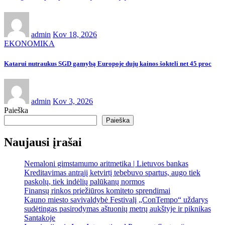
admin
Kov 18, 2026
EKONOMIKA
Katarui nutraukus SGD gamybą Europoje dujų kainos šokteli net 45 proc
admin
Kov 3, 2026
Paieška
Paieška
Naujausi įrašai
Nemaloni gimstamumo aritmetika | Lietuvos bankas
Kreditavimas antrąjį ketvirtį tebebuvo spartus, augo tiek
paskolų, tiek indėlių palūkanų normos
Finansų rinkos priežiūros komiteto sprendimai
Kauno miesto savivaldybė Festivalį „ConTempo“ uždarys
sudėtingas pasirodymas aštuonių metrų aukštyje ir piknikas
Santakoje