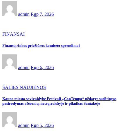
admin
Rgp 7, 2026
FINANSAI
Finansų rinkos priežiūros komiteto sprendimai
admin
Rgp 6, 2026
ŠALIES NAUJIENOS
Kauno miesto savivaldybė Festivalį „ConTempo“ uždarys sudėtingas
pasirodymas aštuonių metrų aukštyje ir piknikas Santakoje
admin
Rgp 5, 2026