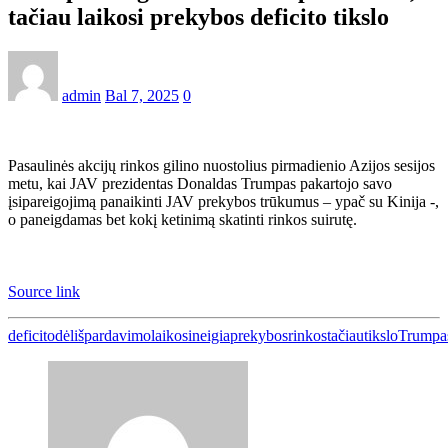
tačiau laikosi prekybos deficito tikslo
admin
Bal 7, 2025
0
Pasaulinės akcijų rinkos gilino nuostolius pirmadienio Azijos sesijos
metu, kai JAV prezidentas Donaldas Trumpas pakartojo savo
įsipareigojimą panaikinti JAV prekybos trūkumus – ypač su Kinija -,
o paneigdamas bet kokį ketinimą skatinti rinkos suirutę.
Source link
deficito
dėl
išpardavimo
laikosi
neigia
prekybos
rinkos
tačiau
tikslo
Trumpa