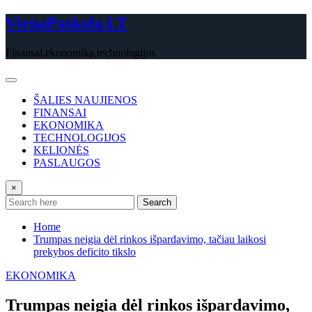
Skip
VienaPaskola.LT
to
content
Finansai,ekonomika,technologijos
ŠALIES NAUJIENOS
FINANSAI
EKONOMIKA
TECHNOLOGIJOS
KELIONĖS
PASLAUGOS
×
Search
Home
Trumpas neigia dėl rinkos išpardavimo, tačiau laikosi
prekybos deficito tikslo
EKONOMIKA
Trumpas neigia dėl rinkos išpardavimo,