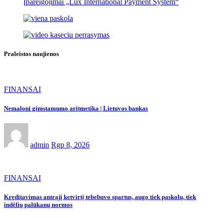
Įpareigojimai „Lux International Payment System“
Praleistos naujienos
FINANSAI
Nemaloni gimstamumo aritmetika | Lietuvos bankas
admin
Rgp 8, 2026
FINANSAI
Kreditavimas antrąjį ketvirtį tebebuvo spartus, augo tiek paskolų, tiek
indėlių palūkanų normos