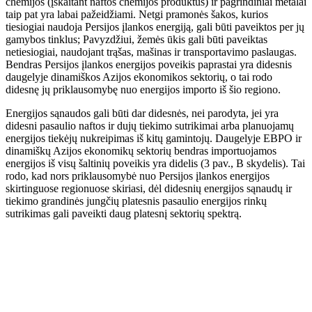
chemijos (įskaitant naftos chemijos produktus) ir pagrindiniai metalai
taip pat yra labai pažeidžiami. Netgi pramonės šakos, kurios
tiesiogiai naudoja Persijos įlankos energiją, gali būti paveiktos per jų
gamybos tinklus; Pavyzdžiui, žemės ūkis gali būti paveiktas
netiesiogiai, naudojant trąšas, mašinas ir transportavimo paslaugas.
Bendras Persijos įlankos energijos poveikis paprastai yra didesnis
daugelyje dinamiškos Azijos ekonomikos sektorių, o tai rodo
didesnę jų priklausomybę nuo energijos importo iš šio regiono.
Energijos sąnaudos gali būti dar didesnės, nei parodyta, jei yra
didesni pasaulio naftos ir dujų tiekimo sutrikimai arba planuojamų
energijos tiekėjų nukreipimas iš kitų gamintojų. Daugelyje EBPO ir
dinamiškų Azijos ekonomikų sektorių bendras importuojamos
energijos iš visų šaltinių poveikis yra didelis (3 pav., B skydelis). Tai
rodo, kad nors priklausomybė nuo Persijos įlankos energijos
skirtinguose regionuose skiriasi, dėl didesnių energijos sąnaudų ir
tiekimo grandinės jungčių platesnis pasaulio energijos rinkų
sutrikimas gali paveikti daug platesnį sektorių spektrą.