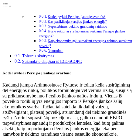
Kodėl įvykiai Persijos įlankoje svarbūs?
Kas pasikliauja Persijos įlankos energija?
Nepastebimas tiekimo grandinių vaidmuo
Kurie sektoriai yra labiausiai veikiami Persijos įlankos
energijos?
Kaip ekonomika gali sumažinti energijos tiekimo sutrikimų
poveikį?
Nuorodos:
Tolesnis skaitymas
Sužinokite daugiau iš ECOSCOPE
Kodėl įvykiai Persijos įlankoje svarbūs?
Kadangi įtampa Artimuosiuose Rytuose ir toliau kelia susirūpinimą
dėl energijos rinkų, politikos formuotojai vėl vertina riziką, susijusią
su priklausomybe nuo Persijos įlankos naftos ir dujų. Vienas iš
poveikio rodiklių yra energijos importo iš Persijos įlankos šalių
ekonomikos svarba. Tačiau tai suteikia tik dalinį vaizdą,
atsižvelgiant į platesnį poveikį, atsirandantį dėl tiekimo grandinės
ryšių. Norint suprasti šių pozicijų mastą, galima naudoti EBPO
tarpvalstybines sąnaudų ir produkcijos lenteles, kad būtų galima
atsekti, kaip importuojama Persijos įlankos energija teka per
gamybos ir tiekimo grandines visame pasaulio ekonomikoje.