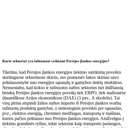
Kurie sektoriai yra labiausiai veikiami Persijos įlankos energijos?
Tikėtina, kad Persijos įlankos energijos tiekimo sutrikimų poveikis
skirtinguose sektoriuose skirsis, nes pramonės šakos skiriasi savo
priklausomybe nuo energijos sąnaudų ir gamybos tinklų struktūros.
Nenuostabu, kad kokso ir rafinuotos naftos sektorius turi didžiausią
bendrą Persijos įlankos energijos poveikį tiek EBPO, tiek mažesnėse
dinamiškose Azijos ekonomikose (DAE) (3 pav., A skydelis). Tai
visų pirma atspindi žalios naftos importo iš Persijos įlankos svarbą
rafinuotų produktų gamybai, o netiesioginis poveikis per sąnaudas,
pvz., elektros energiją, chemines medžiagas, transportą ir mašinas,
kurios pačios priklauso nuo Persijos įlankos energijos. Atsižvelgus į
tiekimo grandinės ryšius, tokie sektoriai kaip transporto paslaugos,