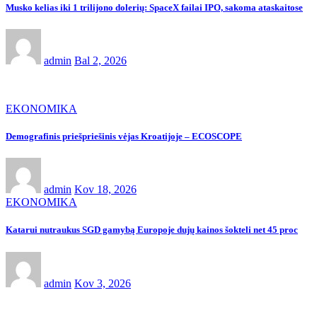
Musko kelias iki 1 trilijono dolerių: SpaceX failai IPO, sakoma ataskaitose
admin
Bal 2, 2026
EKONOMIKA
Demografinis priešpriešinis vėjas Kroatijoje – ECOSCOPE
admin
Kov 18, 2026
EKONOMIKA
Katarui nutraukus SGD gamybą Europoje dujų kainos šokteli net 45 proc
admin
Kov 3, 2026