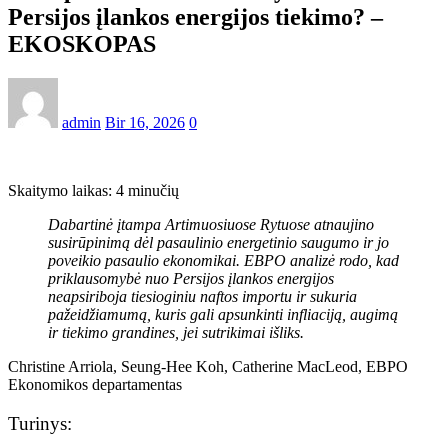
Persijos įlankos energijos tiekimo? –
EKOSKOPAS
admin
Bir 16, 2026
0
Skaitymo laikas:
4
minučių
Dabartinė įtampa Artimuosiuose Rytuose atnaujino
susirūpinimą dėl pasaulinio energetinio saugumo ir jo
poveikio pasaulio ekonomikai. EBPO analizė rodo, kad
priklausomybė nuo Persijos įlankos energijos
neapsiriboja tiesioginiu naftos importu ir sukuria
pažeidžiamumą, kuris gali apsunkinti infliaciją, augimą
ir tiekimo grandines, jei sutrikimai išliks.
Christine Arriola, Seung-Hee Koh, Catherine MacLeod, EBPO
Ekonomikos departamentas
Turinys: