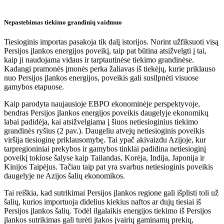
Nepastebimas tiekimo grandinių vaidmuo
Tiesioginis importas pasakoja tik dalį istorijos. Norint užfiksuoti visą
Persijos įlankos energijos poveikį, taip pat būtina atsižvelgti į tai,
kaip ji naudojama vidaus ir tarptautinėse tiekimo grandinėse.
Kadangi pramonės įmonės perka žaliavas iš tiekėjų, kurie priklauso
nuo Persijos įlankos energijos, poveikis gali susilpnėti visuose
gamybos etapuose.
Kaip parodyta naujausioje EBPO ekonominėje perspektyvoje,
bendras Persijos įlankos energijos poveikis daugelyje ekonomikų
labai padidėja, kai atsižvelgiama į šiuos netiesioginius tiekimo
grandinės ryšius (2 pav.). Daugeliu atvejų netiesioginis poveikis
viršija tiesioginę priklausomybę. Tai ypač akivaizdu Azijoje, kur
tarpregioniniai prekybos ir gamybos tinklai padidina netiesioginį
poveikį tokiose šalyse kaip Tailandas, Korėja, Indija, Japonija ir
Kinijos Taipėjus. Tačiau taip pat yra svarbus netiesioginis poveikis
daugelyje ne Azijos šalių ekonomikos.
Tai reiškia, kad sutrikimai Persijos įlankos regione gali išplisti toli už
šalių, kurios importuoja didelius kiekius naftos ar dujų tiesiai iš
Persijos įlankos šalių. Todėl ilgalaikis energijos tiekimo iš Persijos
įlankos sutrikimas gali turėti įtakos įvairių gaminamų prekių,