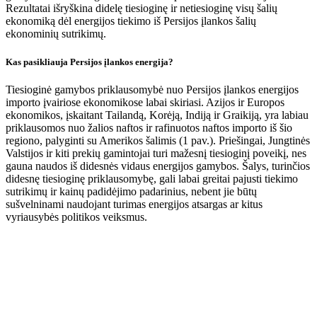
Rezultatai išryškina didelę tiesioginę ir netiesioginę visų šalių
ekonomiką dėl energijos tiekimo iš Persijos įlankos šalių
ekonominių sutrikimų.
Kas pasikliauja Persijos įlankos energija?
Tiesioginė gamybos priklausomybė nuo Persijos įlankos energijos
importo įvairiose ekonomikose labai skiriasi. Azijos ir Europos
ekonomikos, įskaitant Tailandą, Korėją, Indiją ir Graikiją, yra labiau
priklausomos nuo žalios naftos ir rafinuotos naftos importo iš šio
regiono, palyginti su Amerikos šalimis (1 pav.). Priešingai, Jungtinės
Valstijos ir kiti prekių gamintojai turi mažesnį tiesioginį poveikį, nes
gauna naudos iš didesnės vidaus energijos gamybos. Šalys, turinčios
didesnę tiesioginę priklausomybę, gali labai greitai pajusti tiekimo
sutrikimų ir kainų padidėjimo padarinius, nebent jie būtų
sušvelninami naudojant turimas energijos atsargas ar kitus
vyriausybės politikos veiksmus.