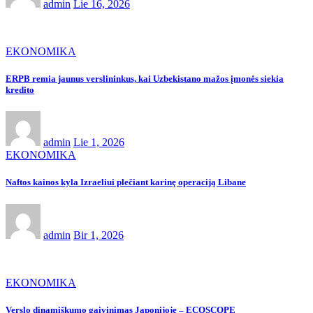
admin
Lie 16, 2026
EKONOMIKA
ERPB remia jaunus verslininkus, kai Uzbekistano mažos įmonės siekia
kredito
admin
Lie 1, 2026
EKONOMIKA
Naftos kainos kyla Izraeliui plečiant karinę operaciją Libane
admin
Bir 1, 2026
EKONOMIKA
Verslo dinamiškumo gaivinimas Japonijoje – ECOSCOPE