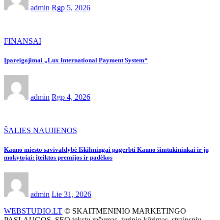
admin
Rgp 5, 2026
FINANSAI
Įpareigojimai „Lux International Payment System“
admin
Rgp 4, 2026
ŠALIES NAUJIENOS
Kauno miesto savivaldybė Iškilmingai pagerbti Kauno šimtukininkai ir jų
mokytojai: įteiktos premijos ir padėkos
admin
Lie 31, 2026
WEBSTUDIO.LT
© SKAITMENINIO MARKETINGO
PASLAUGOS. SEO tekstų rašymas, turinio kūrimas, straipsnių