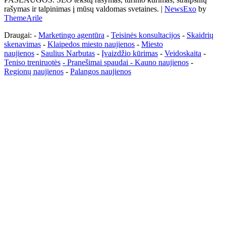
rašymas ir talpinimas į mūsų valdomas svetaines.
|
NewsExo
by
ThemeArile
Draugai: -
Marketingo agentūra
-
Teisinės konsultacijos
-
Skaidrių
skenavimas
-
Klaipedos miesto naujienos
-
Miesto
naujienos
-
Saulius Narbutas
-
Įvaizdžio kūrimas
-
Veidoskaita
-
Teniso treniruotės
- Pranešimai spaudai -
Kauno naujienos
-
Regionų naujienos
-
Palangos naujienos