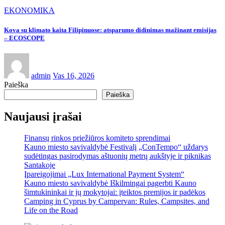
EKONOMIKA
Kova su klimato kaita Filipinuose: atsparumo didinimas mažinant emisijas
– ECOSCOPE
admin
Vas 16, 2026
Paieška
Paieška
Naujausi įrašai
Finansų rinkos priežiūros komiteto sprendimai
Kauno miesto savivaldybė Festivalį „ConTempo“ uždarys
sudėtingas pasirodymas aštuonių metrų aukštyje ir piknikas
Santakoje
Įpareigojimai „Lux International Payment System“
Kauno miesto savivaldybė Iškilmingai pagerbti Kauno
šimtukininkai ir jų mokytojai: įteiktos premijos ir padėkos
Camping in Cyprus by Campervan: Rules, Campsites, and
Life on the Road