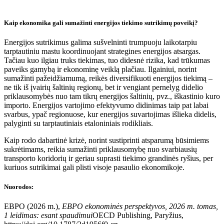
Kaip ekonomika gali sumažinti energijos tiekimo sutrikimų poveikį?
Energijos sutrikimus galima sušvelninti trumpuoju laikotarpiu
tarptautiniu mastu koordinuojant strategines energijos atsargas.
Tačiau kuo ilgiau truks tiekimas, tuo didesnė rizika, kad trūkumas
paveiks gamybą ir ekonominę veiklą plačiau. Ilgainiui, norint
sumažinti pažeidžiamumą, reikės diversifikuoti energijos tiekimą –
ne tik iš įvairių šaltinių regionų, bet ir vengiant pernelyg didelio
priklausomybės nuo tam tikrų energijos šaltinių, pvz., iškastinio kuro
importo. Energijos vartojimo efektyvumo didinimas taip pat labai
svarbus, ypač regionuose, kur energijos suvartojimas išlieka didelis,
palyginti su tarptautiniais etaloniniais rodikliais.
Kaip rodo dabartinė krizė, norint sustiprinti atsparumą būsimiems
sukrėtimams, reikia sumažinti priklausomybę nuo svarbiausių
transporto koridorių ir geriau suprasti tiekimo grandinės ryšius, per
kuriuos sutrikimai gali plisti visoje pasaulio ekonomikoje.
Nuorodos:
EBPO (2026 m.),
EBPO ekonominės perspektyvos, 2026 m. tomas,
1 leidimas: esant spaudimui
OECD Publishing, Paryžius,