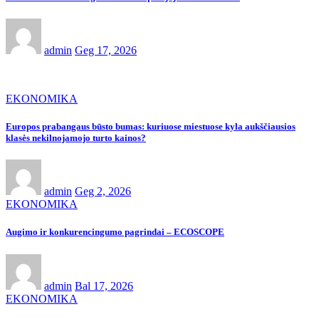
admin
Geg 17, 2026
EKONOMIKA
Europos prabangaus būsto bumas: kuriuose miestuose kyla aukščiausios
klasės nekilnojamojo turto kainos?
admin
Geg 2, 2026
EKONOMIKA
Augimo ir konkurencingumo pagrindai – ECOSCOPE
admin
Bal 17, 2026
EKONOMIKA