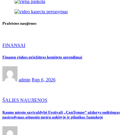
Praleistos naujienos
FINANSAI
Finansų rinkos priežiūros komiteto sprendimai
admin
Rgp 6, 2026
ŠALIES NAUJIENOS
Kauno miesto savivaldybė Festivalį „ConTempo“ uždarys sudėtingas
pasirodymas aštuonių metrų aukštyje ir piknikas Santakoje