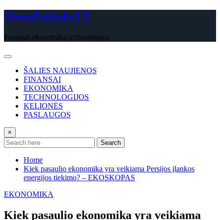
Skip
VienaPaskola.LT
to
content
Finansai,ekonomika,technologijos
ŠALIES NAUJIENOS
FINANSAI
EKONOMIKA
TECHNOLOGIJOS
KELIONĖS
PASLAUGOS
×
Search
Home
Kiek pasaulio ekonomika yra veikiama Persijos įlankos
energijos tiekimo? – EKOSKOPAS
EKONOMIKA
Kiek pasaulio ekonomika yra veikiama