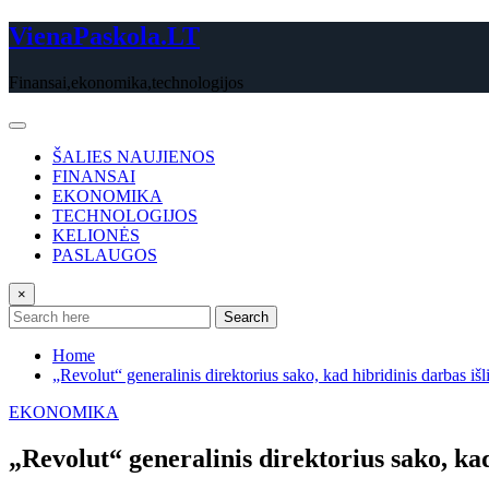
Skip
VienaPaskola.LT
to
content
Finansai,ekonomika,technologijos
ŠALIES NAUJIENOS
FINANSAI
EKONOMIKA
TECHNOLOGIJOS
KELIONĖS
PASLAUGOS
×
Search
Home
„Revolut“ generalinis direktorius sako, kad hibridinis darbas iš
EKONOMIKA
„Revolut“ generalinis direktorius sako, ka