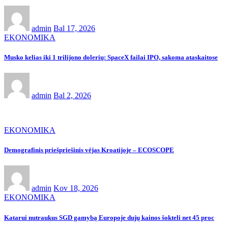
admin
Bal 17, 2026
EKONOMIKA
Musko kelias iki 1 trilijono dolerių: SpaceX failai IPO, sakoma ataskaitose
admin
Bal 2, 2026
EKONOMIKA
Demografinis priešpriešinis vėjas Kroatijoje – ECOSCOPE
admin
Kov 18, 2026
EKONOMIKA
Katarui nutraukus SGD gamybą Europoje dujų kainos šokteli net 45 proc