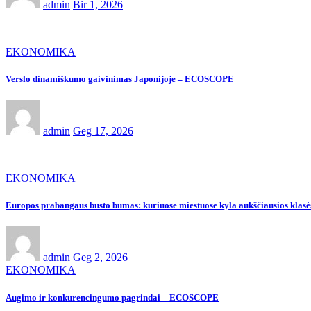
admin
Bir 1, 2026
EKONOMIKA
Verslo dinamiškumo gaivinimas Japonijoje – ECOSCOPE
admin
Geg 17, 2026
EKONOMIKA
Europos prabangaus būsto bumas: kuriuose miestuose kyla aukščiausios klasė
admin
Geg 2, 2026
EKONOMIKA
Augimo ir konkurencingumo pagrindai – ECOSCOPE