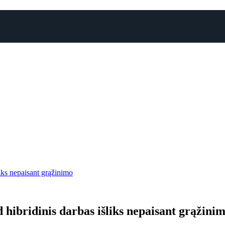
liks nepaisant grąžinimo
d hibridinis darbas išliks nepaisant grąžini