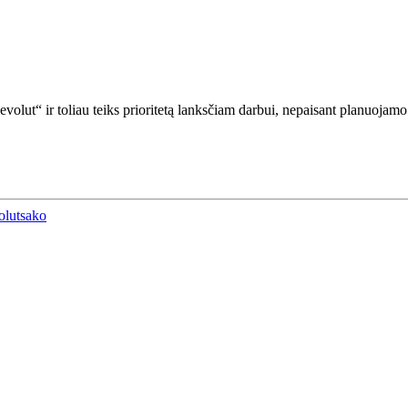
volut“ ir toliau teiks prioritetą lanksčiam darbui, nepaisant planuoj
olut
sako