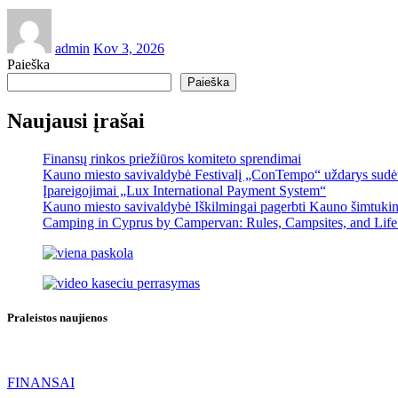
admin
Kov 3, 2026
Paieška
Paieška
Naujausi įrašai
Finansų rinkos priežiūros komiteto sprendimai
Kauno miesto savivaldybė Festivalį „ConTempo“ uždarys sudėti
Įpareigojimai „Lux International Payment System“
Kauno miesto savivaldybė Iškilmingai pagerbti Kauno šimtukinin
Camping in Cyprus by Campervan: Rules, Campsites, and Life
Praleistos naujienos
FINANSAI