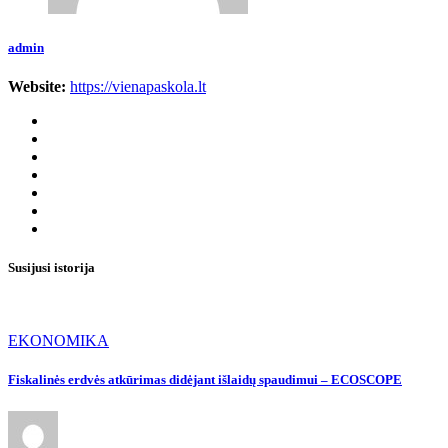
admin
Website:
https://vienapaskola.lt
Susijusi istorija
EKONOMIKA
Fiskalinės erdvės atkūrimas didėjant išlaidų spaudimui – ECOSCOPE