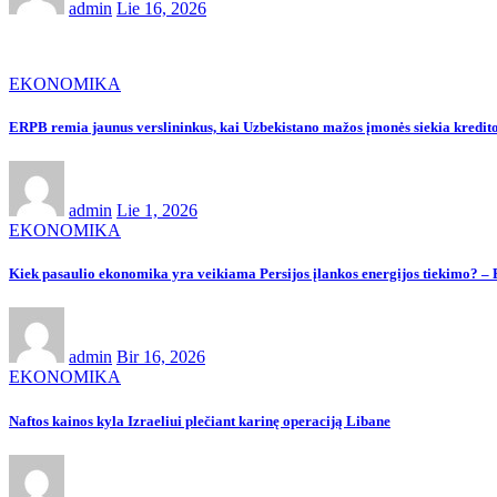
admin
Lie 16, 2026
EKONOMIKA
ERPB remia jaunus verslininkus, kai Uzbekistano mažos įmonės siekia kredit
admin
Lie 1, 2026
EKONOMIKA
Kiek pasaulio ekonomika yra veikiama Persijos įlankos energijos tiekimo
admin
Bir 16, 2026
EKONOMIKA
Naftos kainos kyla Izraeliui plečiant karinę operaciją Libane