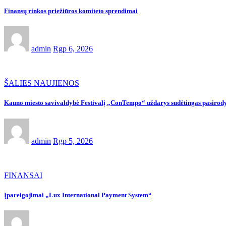
Finansų rinkos priežiūros komiteto sprendimai
admin
Rgp 6, 2026
ŠALIES NAUJIENOS
Kauno miesto savivaldybė Festivalį „ConTempo“ uždarys sudėtingas pasirody
admin
Rgp 5, 2026
FINANSAI
Įpareigojimai „Lux International Payment System“