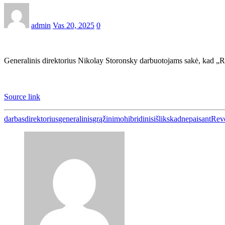
admin
Vas 20, 2025
0
Generalinis direktorius Nikolay Storonsky darbuotojams sakė, kad „Re
Source link
darbas
direktorius
generalinis
grąžinimo
hibridinis
išliks
kad
nepaisant
Rev