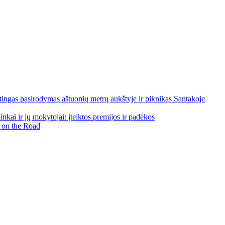
ngas pasirodymas aštuonių metrų aukštyje ir piknikas Santakoje
kai ir jų mokytojai: įteiktos premijos ir padėkos
 on the Road